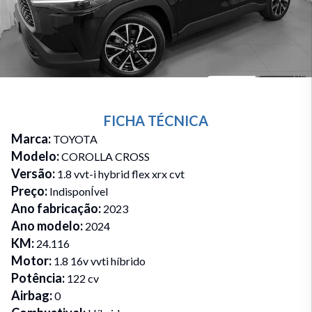
FICHA TÉCNICA
Marca
:
TOYOTA
Modelo
:
COROLLA CROSS
Versão
:
1.8 vvt-i hybrid flex xrx cvt
Preço
:
IndisponÍvel
Ano fabricação
:
2023
Ano modelo
:
2024
KM
:
24.116
Motor
:
1.8 16v vvti híbrido
Potência
:
122 cv
Airbag
:
0