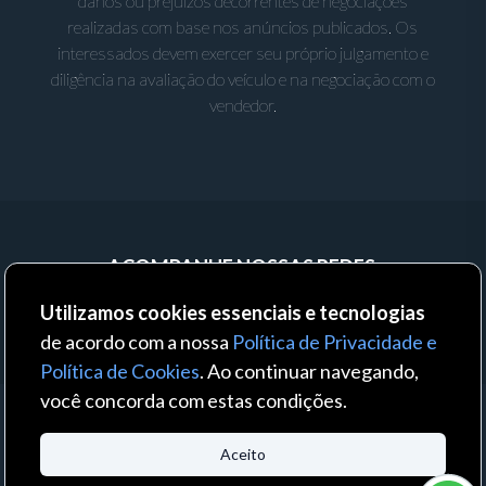
danos ou prejuízos decorrentes de negociações
realizadas com base nos anúncios publicados. Os
interessados devem exercer seu próprio julgamento e
diligência na avaliação do veículo e na negociação com o
vendedor.
ACOMPANHE NOSSAS REDES:
Utilizamos cookies essenciais e tecnologias
de acordo com a nossa
Política de Privacidade e
Política de Cookies
. Ao continuar navegando,
você concorda com estas condições.
© 2023 - Auto Business - Todos os direitos reservados. Um produto:
Aceito