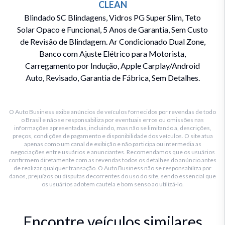
CLEAN
Blindado SC Blindagens, Vidros PG Super Slim, Teto
Solar Opaco e Funcional, 5 Anos de Garantia, Sem Custo
de Revisão de Blindagem. Ar Condicionado Dual Zone,
Banco com Ajuste Elétrico para Motorista,
Carregamento por Indução, Apple Carplay/Android
Auto, Revisado, Garantia de Fábrica, Sem Detalhes.
O Auto Business exibe anúncios de veículos fornecidos por revendas de todo
o Brasil e não se responsabiliza por eventuais erros ou omissões nas
informações apresentadas, incluindo, mas não se limitando a, descrições,
preços, condições de pagamento e disponibilidade dos veículos. O site atua
apenas como um canal de exibição e não participa ou intermedia as
negociações entre usuários e anunciantes. Recomendamos que os usuários
confirmem diretamente com as revendas todos os detalhes do anúncio antes
de realizar qualquer transação. O Auto Business não se responsabiliza por
danos, prejuízos ou disputas decorrentes do uso do site, sendo essencial que
os usuários adotem cautela e bom senso ao utilizá-lo.
Encontre veículos similares