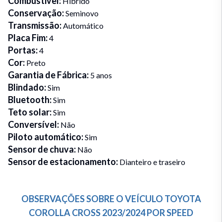
Combustivel
:
Híbrido
Conservação
:
Seminovo
Transmissão
:
Automático
Placa Fim
:
4
Portas
:
4
Cor
:
Preto
Garantia de Fábrica
:
5 anos
Blindado
:
Sim
Bluetooth
:
Sim
Teto solar
:
Sim
Conversível
:
Não
Piloto automático
:
Sim
Sensor de chuva
:
Não
Sensor de estacionamento
:
Dianteiro e traseiro
OBSERVAÇÕES SOBRE O VEÍCULO
TOYOTA
COROLLA CROSS
2023/2024
POR
SPEED