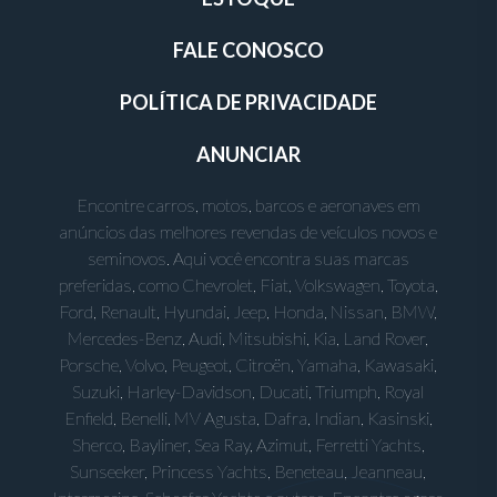
FALE CONOSCO
POLÍTICA DE PRIVACIDADE
ANUNCIAR
Encontre carros, motos, barcos e aeronaves em
anúncios das melhores revendas de veículos novos e
seminovos. Aqui você encontra suas marcas
preferidas, como Chevrolet, Fiat, Volkswagen, Toyota,
Ford, Renault, Hyundai, Jeep, Honda, Nissan, BMW,
Mercedes-Benz, Audi, Mitsubishi, Kia, Land Rover,
Porsche, Volvo, Peugeot, Citroën, Yamaha, Kawasaki,
Suzuki, Harley-Davidson, Ducati, Triumph, Royal
Enfield, Benelli, MV Agusta, Dafra, Indian, Kasinski,
Sherco, Bayliner, Sea Ray, Azimut, Ferretti Yachts,
Sunseeker, Princess Yachts, Beneteau, Jeanneau,