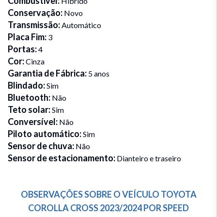
Combustivel
:
Híbrido
Conservação
:
Novo
Transmissão
:
Automático
Placa Fim
:
3
Portas
:
4
Cor
:
Cinza
Garantia de Fábrica
:
5 anos
Blindado
:
Sim
Bluetooth
:
Não
Teto solar
:
Sim
Conversível
:
Não
Piloto automático
:
Sim
Sensor de chuva
:
Não
Sensor de estacionamento
:
Dianteiro e traseiro
OBSERVAÇÕES SOBRE O VEÍCULO
TOYOTA
COROLLA CROSS
2023/2024
POR
SPEED