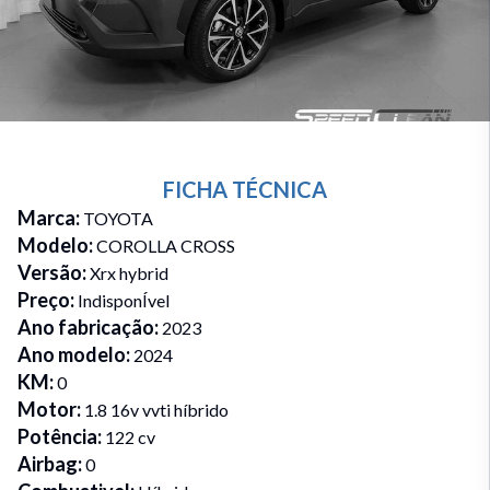
FICHA TÉCNICA
Marca
:
TOYOTA
Modelo
:
COROLLA CROSS
Versão
:
Xrx hybrid
Preço
:
IndisponÍvel
Ano fabricação
:
2023
Ano modelo
:
2024
KM
:
0
Motor
:
1.8 16v vvti híbrido
Potência
:
122 cv
Airbag
:
0