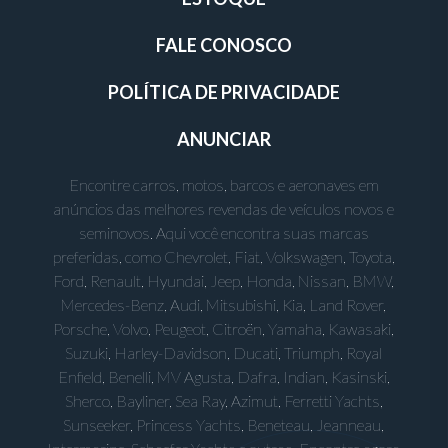
FALE CONOSCO
POLÍTICA DE PRIVACIDADE
ANUNCIAR
Encontre carros, motos, barcos e aeronaves em
anúncios das melhores revendas de veículos novos e
seminovos. Aqui você encontra suas marcas
preferidas, como Chevrolet, Fiat, Volkswagen, Toyota,
Ford, Renault, Hyundai, Jeep, Honda, Nissan, BMW,
Mercedes-Benz, Audi, Mitsubishi, Kia, Land Rover,
Porsche, Volvo, Peugeot, Citroën, Yamaha, Kawasaki,
Suzuki, Harley-Davidson, Ducati, Triumph, Royal
Enfield, Benelli, MV Agusta, Dafra, Indian, Kasinski,
Sherco, Bayliner, Sea Ray, Azimut, Ferretti Yachts,
Sunseeker, Princess Yachts, Beneteau, Jeanneau,