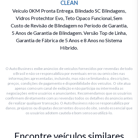
CLEAN
Veículo 0KM Pronta Entrega. Blindado SC Blindagens,
Vidros Protechtor Evo, Teto Opaco Funcional, Sem
Custo de Revisão de Blindagem no Período de Garantia,
5 Anos de Garantia de Blindagem. Versão Top de Linha,
Garantia de Fábrica de 5 Anos e 8 Anos no Sistema
Híbrido.
O Auto Business exibe anúncios de veículos fornecidos por revendas de todo
o Brasil e não se responsabiliza por eventuais erros ou omissões nas
informações apresentadas, incluindo, mas não se limitando a, descrições,
preços, condições de pagamento e disponibilidade dos veículos. O site atua
apenas como um canal de exibição e não participa ou intermedia as
negociações entre usuários e anunciantes. Recomendamos que os usuários
confirmem diretamente com as revendas todos os detalhes do anúncio antes
de realizar qualquer transação. O Auto Business não se responsabiliza por
danos, prejuízos ou disputas decorrentes do uso do site, sendo essencial que
os usuários adotem cautela e bom senso ao utilizá-lo.
Encontre veículos similares