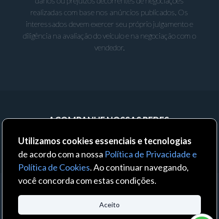
danos ou prejuízos decorrentes de negociações
realizadas com base nos anúncios publicados. Os
interessados devem exercer seu próprio julgamento e
diligência na avaliação do veículo e na negociação com o
vendedor.
ACOMPANHE NOSSAS REDES:
Utilizamos cookies essenciais e tecnologias
de acordo com a nossa
Política de Privacidade e
Política de Cookies
. Ao continuar navegando,
você concorda com estas condições.
© 2023 - Auto Business - Todos os direitos reservados. Um produto:
Aceito