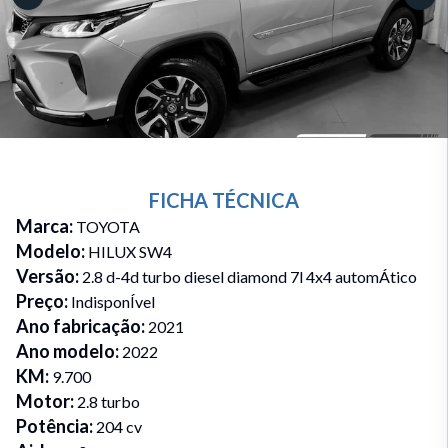
FICHA TÉCNICA
Marca
:
TOYOTA
Modelo
:
HILUX SW4
Versão
:
2.8 d-4d turbo diesel diamond 7l 4x4 automÁtico
Preço
:
IndisponÍvel
Ano fabricação
:
2021
Ano modelo
:
2022
KM
:
9.700
Motor
:
2.8 turbo
Potência
:
204 cv