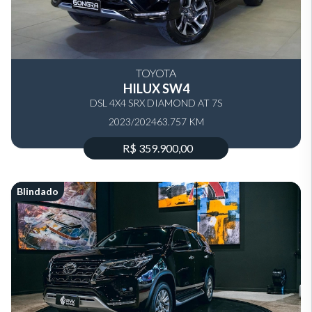
TOYOTA
HILUX SW4
DSL 4X4 SRX DIAMOND AT 7S
2023/2024
63.757 KM
R$ 359.900,00
Blindado