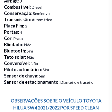
Airbag
:
0
Combustivel
:
Diesel
Conservação
:
Seminovo
Transmissão
:
Automático
Placa Fim
:
3
Portas
:
4
Cor
:
Prata
Blindado
:
Não
Bluetooth
:
Sim
Teto solar
:
Não
Conversível
:
Não
Piloto automático
:
Sim
Sensor de chuva
:
Sim
Sensor de estacionamento
:
Dianteiro e traseiro
OBSERVAÇÕES SOBRE O VEÍCULO
TOYOTA
HILUX SW4
2021/2022
POR
SPEED CLEAN