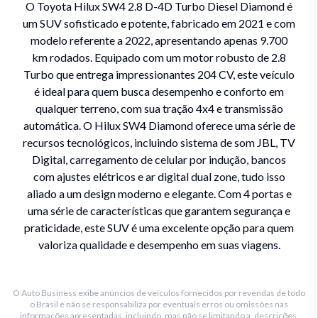
O Toyota Hilux SW4 2.8 D-4D Turbo Diesel Diamond é
um SUV sofisticado e potente, fabricado em 2021 e com
modelo referente a 2022, apresentando apenas 9.700
km rodados. Equipado com um motor robusto de 2.8
Turbo que entrega impressionantes 204 CV, este veículo
é ideal para quem busca desempenho e conforto em
qualquer terreno, com sua tração 4x4 e transmissão
automática. O Hilux SW4 Diamond oferece uma série de
recursos tecnológicos, incluindo sistema de som JBL, TV
Digital, carregamento de celular por indução, bancos
com ajustes elétricos e ar digital dual zone, tudo isso
aliado a um design moderno e elegante. Com 4 portas e
uma série de características que garantem segurança e
praticidade, este SUV é uma excelente opção para quem
valoriza qualidade e desempenho em suas viagens.
O Auto Business exibe anúncios de veículos fornecidos por revendas de todo
o Brasil e não se responsabiliza por eventuais erros ou omissões nas
informações apresentadas, incluindo, mas não se limitando a, descrições,