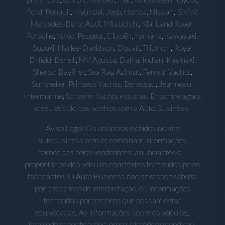
Ford, Renault, Hyundai, Jeep, Honda, Nissan, BMW,
Mercedes-Benz, Audi, Mitsubishi, Kia, Land Rover,
Porsche, Volvo, Peugeot, Citroën, Yamaha, Kawasaki,
Suzuki, Harley-Davidson, Ducati, Triumph, Royal
Enfield, Benelli, MV Agusta, Dafra, Indian, Kasinski,
Sherco, Bayliner, Sea Ray, Azimut, Ferretti Yachts,
Sunseeker, Princess Yachts, Beneteau, Jeanneau,
Intermarine, Schaefer Yachts e outras. Encontre agora
o seu veículo dos sonhos com a Auto Business.
Aviso Legal: Os anúncios exibidos no site
autobusiness.com.br combinam informações
fornecidas pelos vendedores, anunciantes ou
proprietários dos veículos com textos fornecidos pelos
fabricantes. O Auto Business não se responsabiliza
por problemas de interpretação, ou informações
fornecidas por terceiros que possam estar
equivocadas. As informações sobre os veículos,
incluindo especificações, preço, histórico e condição,