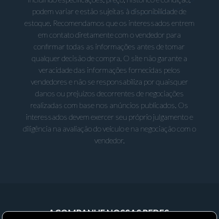
podem variar e estão sujeitas à disponibilidade de
estoque. Recomendamos que os interessados entrem
em contato diretamente com o vendedor para
confirmar todas as informações antes de tomar
qualquer decisão de compra. O site não garante a
veracidade das informações fornecidas pelos
vendedores e não se responsabiliza por quaisquer
danos ou prejuízos decorrentes de negociações
realizadas com base nos anúncios publicados. Os
interessados devem exercer seu próprio julgamento e
diligência na avaliação do veículo e na negociação com o
vendedor.
ACOMPANHE NOSSAS REDES: