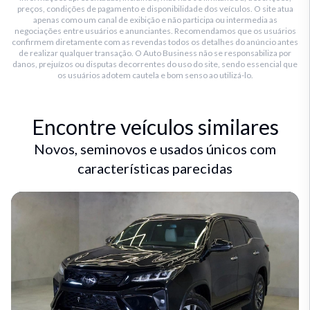
preços, condições de pagamento e disponibilidade dos veículos. O site atua
apenas como um canal de exibição e não participa ou intermedia as
negociações entre usuários e anunciantes. Recomendamos que os usuários
confirmem diretamente com as revendas todos os detalhes do anúncio antes
de realizar qualquer transação. O Auto Business não se responsabiliza por
danos, prejuízos ou disputas decorrentes do uso do site, sendo essencial que
os usuários adotem cautela e bom senso ao utilizá-lo.
Encontre veículos similares
Novos, seminovos e usados únicos com
características parecidas