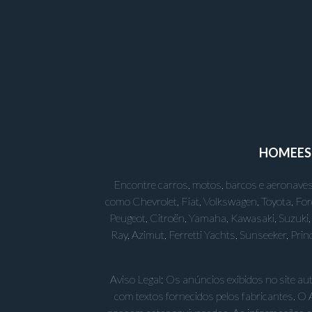
HOME
E
Encontre carros, motos, barcos e aeronaves
como Chevrolet, Fiat, Volkswagen, Toyota, Fo
Peugeot, Citroën, Yamaha, Kawasaki, Suzuki, 
Ray, Azimut, Ferretti Yachts, Sunseeker, Pr
Aviso Legal: Os anúncios exibidos no site a
com textos fornecidos pelos fabricantes. O 