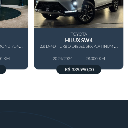
TOYOTA
HILUX SW4
2
.8 D-4D TURBO DIESEL DIAMOND 7L 4X4 AUTOMÁTICO
2
.8 D-4D TURBO DIESEL SRX PLATINUM 7L 4X4 AUTOMÁTICO
70 KM
2024/2024
28.000 KM
R$ 339.990,00