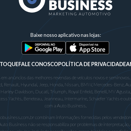
Baixe nosso aplicativo nas lojas:
STOQUE
FALE CONOSCO
POLÍTICA DE PRIVACIDADE
A
 em anúncios das melhores revendas de veículos novos e seminovos.
rd, Renault, Hyundai, Jeep, Honda, Nissan, BMW, Mercedes-Benz, Audi,
Harley-Davidson, Ducati, Triumph, Royal Enfield, Benelli, MV Agusta, D
incess Yachts, Beneteau, Jeanneau, Intermarine, Schaefer Yachts e out
com a Auto Business.
utobusiness.com.br combinam informações fornecidas pelos vendedore
Auto Business não se responsabiliza por problemas de interpretação,