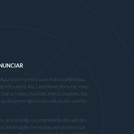
NUNCIAR
 Aqui você encontra suas marcas preferidas,
 Mitsubishi, Kia, Land Rover, Porsche, Volvo,
afra, Indian, Kasinski, Sherco, Bayliner, Sea
ras. Encontre agora o seu veículo dos sonhos
s, anunciantes ou proprietários dos veículos
 ou informações fornecidas por terceiros que