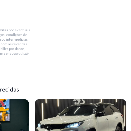
biliza por eventuais
ços, condições de
a ou intermedia as
 com as revendas
biliza por danos,
m senso ao utilizá-
recidas