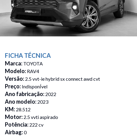
FICHA TÉCNICA
Marca
:
TOYOTA
Modelo
:
RAV4
Versão
:
2.5 vvt-ie hybrid sx connect awd cvt
Preço
:
IndisponÍvel
Ano fabricação
:
2022
Ano modelo
:
2023
KM
:
28.512
Motor
:
2.5 vvti aspirado
Potência
:
222 cv
Airbag
:
0