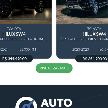
TOYOTA
TOYOTA
HILUX SW4
HILUX SW4
2
.8 D-4D TURBO DIESEL SRX PLATINUM 7L 4X4 AUTOMÁTICO
/2024
32.000 KM
2023/2023
61.8
R$ 344.990,00
R$ 354.900,00
VISUALIZAR MAIS