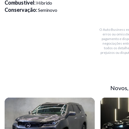
Combustivel
:
Híbrido
Conservação
:
Seminovo
Transmissão
:
Automático
Placa Fim
:
5
O Auto Business exi
Portas
:
4
erros ou omissõe
Cor
:
Cinza
pagamento e dispo
negociações ent
Garantia de Fábrica
:
Sim
todos os detalhe
Blindado
:
Sim
prejuízos ou dispu
Bluetooth
:
Sim
Teto solar
:
Panoramico
Conversível
:
Não
Piloto automático
:
Sim
Novos,
Sensor de chuva
:
Não
Sensor de estacionamento
:
Dianteiro e traseiro