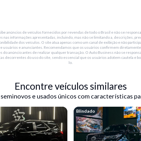
be anúncios de veículos fornecidos por revendas de todo o Brasil e não se responsa
s nas informações apresentadas, incluindo, mas não se limitando a, descrições, pre
nibilidade dos veículos. O site atua apenas como um canal de exibição e não particip
re usuários e anunciantes. Recomendamos que os usuários confirmem diretamente
s do anúncio antes de realizar qualquer transação. O Auto Business não se responsa
tas decorrentes do uso do site, sendo essencial que os usuários adotem cautela e bo
lo.
Encontre veículos similares
 seminovos e usados únicos com características pa
Blindado