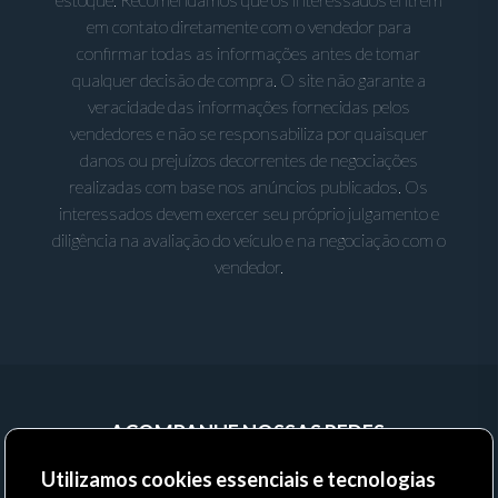
em contato diretamente com o vendedor para
confirmar todas as informações antes de tomar
qualquer decisão de compra. O site não garante a
veracidade das informações fornecidas pelos
vendedores e não se responsabiliza por quaisquer
danos ou prejuízos decorrentes de negociações
realizadas com base nos anúncios publicados. Os
interessados devem exercer seu próprio julgamento e
diligência na avaliação do veículo e na negociação com o
vendedor.
ACOMPANHE NOSSAS REDES:
Utilizamos cookies essenciais e tecnologias