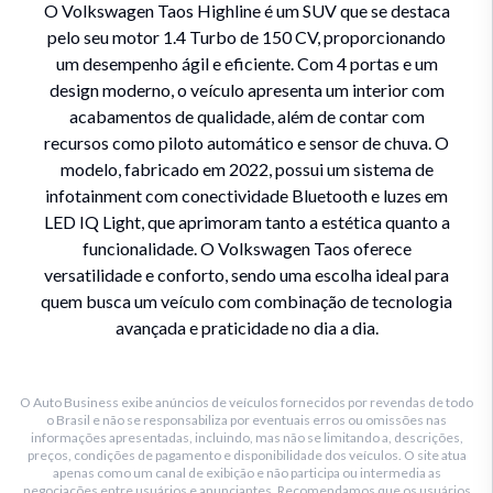
O Volkswagen Taos Highline é um SUV que se destaca
pelo seu motor 1.4 Turbo de 150 CV, proporcionando
um desempenho ágil e eficiente. Com 4 portas e um
design moderno, o veículo apresenta um interior com
acabamentos de qualidade, além de contar com
recursos como piloto automático e sensor de chuva. O
modelo, fabricado em 2022, possui um sistema de
infotainment com conectividade Bluetooth e luzes em
LED IQ Light, que aprimoram tanto a estética quanto a
funcionalidade. O Volkswagen Taos oferece
versatilidade e conforto, sendo uma escolha ideal para
quem busca um veículo com combinação de tecnologia
avançada e praticidade no dia a dia.
O Auto Business exibe anúncios de veículos fornecidos por revendas de todo
o Brasil e não se responsabiliza por eventuais erros ou omissões nas
informações apresentadas, incluindo, mas não se limitando a, descrições,
preços, condições de pagamento e disponibilidade dos veículos. O site atua
apenas como um canal de exibição e não participa ou intermedia as
negociações entre usuários e anunciantes. Recomendamos que os usuários