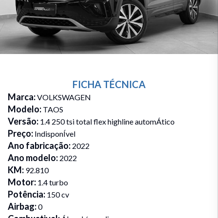
FICHA TÉCNICA
Marca
:
VOLKSWAGEN
Modelo
:
TAOS
Versão
:
1.4 250 tsi total flex highline automÁtico
Preço
:
IndisponÍvel
Ano fabricação
:
2022
Ano modelo
:
2022
KM
:
92.810
Motor
:
1.4 turbo
Potência
:
150 cv
Airbag
:
0