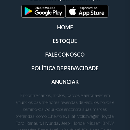
HOME
ESTOQUE
FALE CONOSCO
POLÍTICA DE PRIVACIDADE
ANUNCIAR
Encontre carros, motos, barcos e aeronaves em
anúncios das melhores revendas de veículos novos e
seminovos. Aqui você encontra suas marcas
preferidas, como Chevrolet, Fiat, Volkswagen, Toyota,
Ford, Renault, Hyundai, Jeep, Honda, Nissan, BMW,
Mercedes-Benz, Audi, Mitsubishi, Kia, Land Rover,