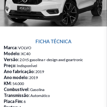
FICHA TÉCNICA
Marca
:
VOLVO
Modelo
:
XC40
Versão
:
2.0 t5 gasolina r-design awd geartronic
Preço
:
IndisponÍvel
Ano fabricação
:
2019
Ano modelo
:
2019
KM
:
54.000
Combustivel
:
Gasolina
Transmissão
:
Automático
Placa Fim
:
6