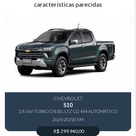
características parecidas
CHEVROLET
S10
2.8 16V TURBO DIESEL LTZ CD 4X4 AUTOMÁTICO
2024/2025
0 KM
R$ 299.940,00