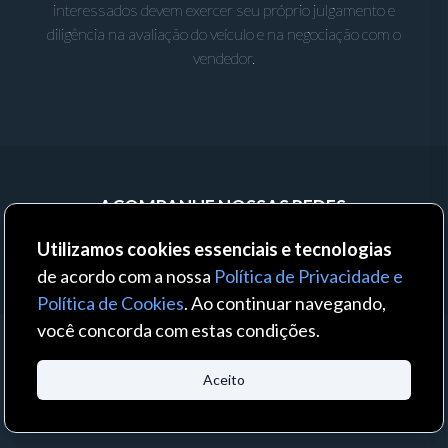
interessados devem exercer seu próprio julgamento e
diligência na avaliação do veículo e na negociação com o
vendedor.
ACOMPANHE NOSSAS REDES:
Utilizamos cookies essenciais e tecnologias
de acordo com a nossa
Política de Privacidade e
Política de Cookies
. Ao continuar navegando,
você concorda com estas condições.
© 2023 - Auto Business - Todos os direitos reservados. Um produto:
Aceito