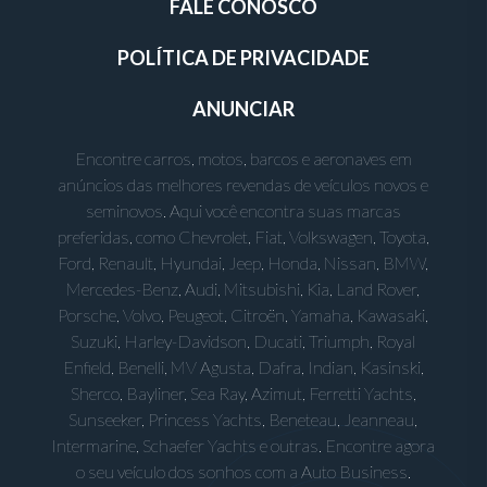
FALE CONOSCO
POLÍTICA DE PRIVACIDADE
ANUNCIAR
Encontre carros, motos, barcos e aeronaves em
anúncios das melhores revendas de veículos novos e
seminovos. Aqui você encontra suas marcas
preferidas, como Chevrolet, Fiat, Volkswagen, Toyota,
Ford, Renault, Hyundai, Jeep, Honda, Nissan, BMW,
Mercedes-Benz, Audi, Mitsubishi, Kia, Land Rover,
Porsche, Volvo, Peugeot, Citroën, Yamaha, Kawasaki,
Suzuki, Harley-Davidson, Ducati, Triumph, Royal
Enfield, Benelli, MV Agusta, Dafra, Indian, Kasinski,
Sherco, Bayliner, Sea Ray, Azimut, Ferretti Yachts,
Sunseeker, Princess Yachts, Beneteau, Jeanneau,
Intermarine, Schaefer Yachts e outras. Encontre agora
o seu veículo dos sonhos com a Auto Business.