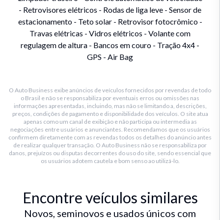
- Retrovisores elétricos - Rodas de liga leve - Sensor de
estacionamento - Teto solar - Retrovisor fotocrômico -
Travas elétricas - Vidros elétricos - Volante com
regulagem de altura - Bancos em couro - Tração 4x4 -
GPS - Air Bag
O Auto Business exibe anúncios de veículos fornecidos por revendas de todo
o Brasil e não se responsabiliza por eventuais erros ou omissões nas
informações apresentadas, incluindo, mas não se limitando a, descrições,
preços, condições de pagamento e disponibilidade dos veículos. O site atua
apenas como um canal de exibição e não participa ou intermedia as
negociações entre usuários e anunciantes. Recomendamos que os usuários
confirmem diretamente com as revendas todos os detalhes do anúncio antes
de realizar qualquer transação. O Auto Business não se responsabiliza por
danos, prejuízos ou disputas decorrentes do uso do site, sendo essencial que
os usuários adotem cautela e bom senso ao utilizá-lo.
Encontre veículos similares
Novos, seminovos e usados únicos com