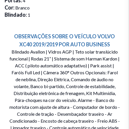
Portas
:
4
Cor
:
Branco
Blindado
:
1
OBSERVAÇÕES SOBRE O VEÍCULO
VOLVO
XC40
2019/2019
POR
AUTO BUSINESS
Blindado Avallon | Vidros AGP | Teto solar translúcido
funcional | Rodas 21” | Sistema de som Harman Kardon |
ACC ( piloto automático adaptativo) | Park assist |
Faróis Full Led | Câmera 360° Outros Opcionais: Farol
de neblina, Direção Elétrica, Comando de áudio no
volante, Banco bi-partido, Controle de estabilidade,
Distribuição eletrônica de frenagem, Kit Multimídia,
Pára-choques na cor do veículo. Alarme - Banco do
motorista com ajuste de altura - Computador de bordo -
Controle de tração - Desembaçador traseiro - Ar
Condicionado - Encosto de cabeça traseiro - Freio ABS -
Limpador traseiro - Controle automático de velocidade