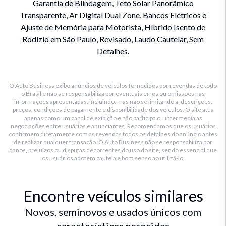
Garantia de Blindagem, Teto Solar Panorâmico
Transparente, Ar Digital Dual Zone, Bancos Elétricos e
Ajuste de Memória para Motorista, Híbrido Isento de
Rodízio em São Paulo, Revisado, Laudo Cautelar, Sem
Detalhes.
O Auto Business exibe anúncios de veículos fornecidos por revendas de todo
o Brasil e não se responsabiliza por eventuais erros ou omissões nas
informações apresentadas, incluindo, mas não se limitando a, descrições,
preços, condições de pagamento e disponibilidade dos veículos. O site atua
apenas como um canal de exibição e não participa ou intermedia as
negociações entre usuários e anunciantes. Recomendamos que os usuários
confirmem diretamente com as revendas todos os detalhes do anúncio antes
de realizar qualquer transação. O Auto Business não se responsabiliza por
danos, prejuízos ou disputas decorrentes do uso do site, sendo essencial que
os usuários adotem cautela e bom senso ao utilizá-lo.
Encontre veículos similares
Novos, seminovos e usados únicos com