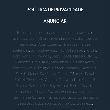
POLÍTICA DE PRIVACIDADE
ANUNCIAR
Encontre carros, motos, barcos e aeronaves em
anúncios das melhores revendas de veículos novos e
seminovos. Aqui você encontra suas marcas
preferidas, como Chevrolet, Fiat, Volkswagen, Toyota,
Ford, Renault, Hyundai, Jeep, Honda, Nissan, BMW,
Mercedes-Benz, Audi, Mitsubishi, Kia, Land Rover,
Porsche, Volvo, Peugeot, Citroën, Yamaha, Kawasaki,
Suzuki, Harley-Davidson, Ducati, Triumph, Royal
Enfield, Benelli, MV Agusta, Dafra, Indian, Kasinski,
Sherco, Bayliner, Sea Ray, Azimut, Ferretti Yachts,
Sunseeker, Princess Yachts, Beneteau, Jeanneau,
Intermarine, Schaefer Yachts e outras. Encontre agora
o seu veículo dos sonhos com a Auto Business.