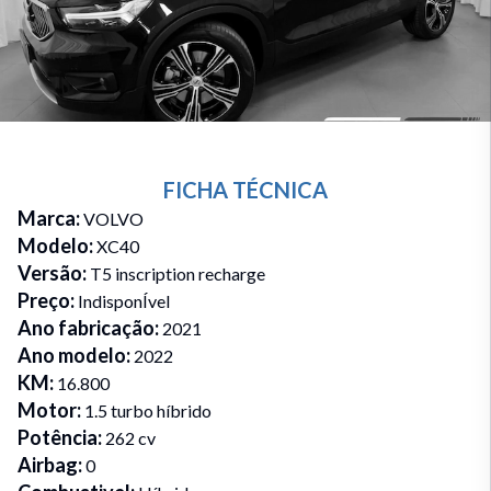
FICHA TÉCNICA
Marca
:
VOLVO
Modelo
:
XC40
Versão
:
T5 inscription recharge
Preço
:
IndisponÍvel
Ano fabricação
:
2021
Ano modelo
:
2022
KM
:
16.800
Motor
:
1.5 turbo híbrido
Potência
:
262 cv
Airbag
:
0