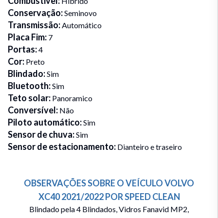
Combustivel
:
Híbrido
Conservação
:
Seminovo
Transmissão
:
Automático
Placa Fim
:
7
Portas
:
4
Cor
:
Preto
Blindado
:
Sim
Bluetooth
:
Sim
Teto solar
:
Panoramico
Conversível
:
Não
Piloto automático
:
Sim
Sensor de chuva
:
Sim
Sensor de estacionamento
:
Dianteiro e traseiro
OBSERVAÇÕES SOBRE O VEÍCULO
VOLVO
XC40
2021/2022
POR
SPEED CLEAN
Blindado pela 4 Blindados, Vidros Fanavid MP2,