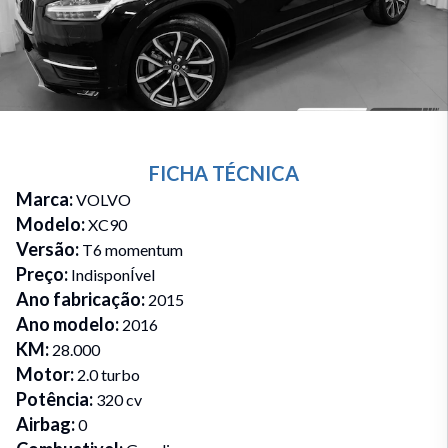
FICHA TÉCNICA
Marca
:
VOLVO
Modelo
:
XC90
Versão
:
T6 momentum
Preço
:
IndisponÍvel
Ano fabricação
:
2015
Ano modelo
:
2016
KM
:
28.000
Motor
:
2.0 turbo
Potência
:
320 cv
Airbag
:
0