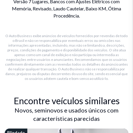
Versão 7 Lugares, Bancos com Ajustes Elétricos com
Memória, Revisado, Laudo Cautelar, Baixo KM, Ótima
Procedência.
O Auto Business exibe anúncios de veículos fornecidos por revendas de todo
o Brasil e não se responsabiliza por eventuais erros ou omissões nas
informações apresentadas, incluindo, mas não se limitando a, descrições,
preços, condições de pagamento e disponibilidade dos veículos. O site atua
apenas como um canal de exibição e não participa ou intermedia as
negociações entre usuários e anunciantes. Recomendamos que os usuários
confirmem diretamente com as revendas todos os detalhes do anúncio antes
de realizar qualquer transação. O Auto Business não se responsabiliza por
danos, prejuízos ou disputas decorrentes do uso do site, sendo essencial que
os usuários adotem cautela e bom senso ao utilizá-lo.
Encontre veículos similares
Novos, seminovos e usados únicos com
características parecidas
Blindado