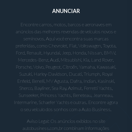
ANUNCIAR
Encontre carros, motos, barcos e aeronaves em
anúncios das melhores revendas de veículos novos e
seminovos. Aqui você encontra suas marcas
preferidas, como Chevrolet, Fiat, Volkswagen, Toyota,
Ford, Renault, Hyundai, Jeep, Honda, Nissan, BMW,
Mercedes-Benz, Audi, Mitsubishi, Kia, Land Rover,
Porsche, Volvo, Peugeot, Citroën, Yamaha, Kawasaki,
Suzuki, Harley-Davidson, Ducati, Triumph, Royal
Enfield, Benelli, MV Agusta, Dafra, Indian, Kasinski,
Sherco, Bayliner, Sea Ray, Azimut, Ferretti Yachts,
Sunseeker, Princess Yachts, Beneteau, Jeanneau,
Intermarine, Schaefer Yachts e outras. Encontre agora
o seu veículo dos sonhos com a Auto Business.
Aviso Legal: Os anúncios exibidos no site
autobusiness.com.br combinam informações