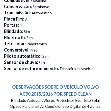
Combustivel
:
Gasolina
Conservação
:
Seminovo
Transmissão
:
Automático
Placa Fim
:
8
Portas
:
4
Blindado
:
Sim
Bluetooth
:
Sim
Teto solar
:
Panoramico
Conversível
:
Não
Piloto automático
:
Sim
Sensor de chuva
:
Sim
Sensor de estacionamento
:
Dianteiro e traseiro
OBSERVAÇÕES SOBRE O VEÍCULO
VOLVO
XC90
2015/2016
POR
SPEED CLEAN
Blindado Autostar, Vidros Protechtor Evo. Teto Solar
Opaco Funcional, Ar Condicionado Digital de 4 Zonas,