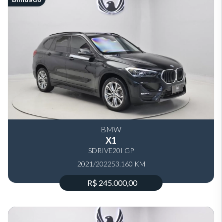
BMW
X1
SDRIVE20I GP
2021/2022
53.160 KM
R$ 245.000,00